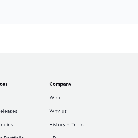
ces
Company
Who
Releases
Why us
tudies
History – Team