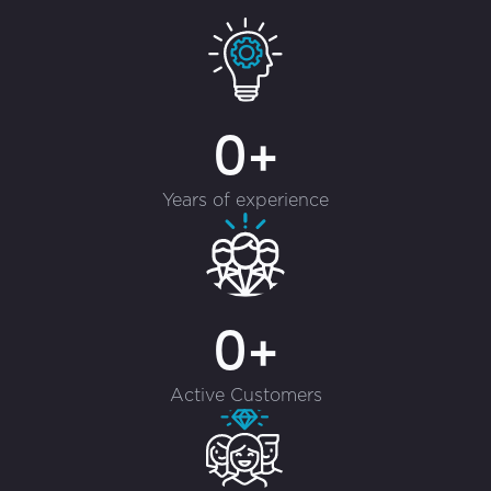
0+
Years of experience
0+
Active Customers