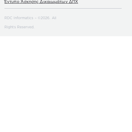
Έντυπο Άσκησης Δικαιωμάτων ΔΠΧ
RDC Informatics – ©2026. All
Rights Reserved.