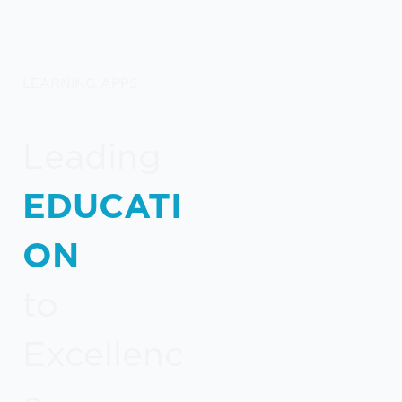
LEARNING APPS
Γνωρίστε το μοναδικό
portfolio λύσεων και
προϊόντων λογισμικού
Leading
που έχουμε αναπτύξει
EDUCATI
ειδικά για εκπαιδευτικούς
οργανισμούς & τμήματα
ON
HR (Learning &
Development) σε
to
επιχειρήσεις και
οργανισμούς.
Excellenc