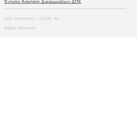
Έντυπο Άσκησης Δικαιωμάτων ΔΠΧ
RDC Informatics – ©2026. All
Rights Reserved.