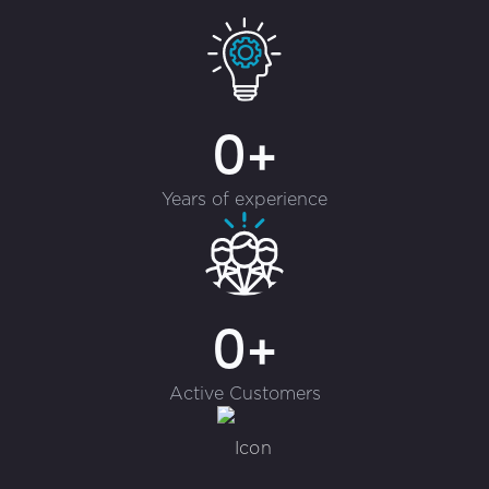
0+
Years of experience
0+
Active Customers