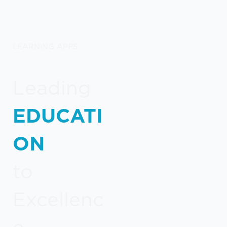
LEARNING APPS
Γνωρίστε το μοναδικό
portfolio λύσεων και
προϊόντων λογισμικού
Leading
που έχουμε αναπτύξει
EDUCATI
ειδικά για εκπαιδευτικούς
οργανισμούς & τμήματα
ON
HR (Learning &
Development) σε
to
επιχειρήσεις και
οργανισμούς.
Excellenc
e...