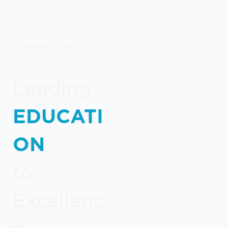
LEARNING APPS
Γνωρίστε το μοναδικό
portfolio λύσεων και
προϊόντων λογισμικού
Leading
που έχουμε αναπτύξει
EDUCATI
ειδικά για εκπαιδευτικούς
οργανισμούς & τμήματα
ON
HR (Learning &
Development) σε
to
επιχειρήσεις και
οργανισμούς.
Excellenc
e...