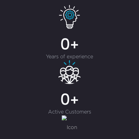
0+
Years of experience
0+
Active Customers