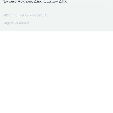
Έντυπο Άσκησης Δικαιωμάτων ΔΠΧ
RDC Informatics – ©2026. All
Rights Reserved.