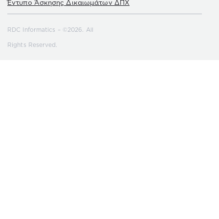
Έντυπο Άσκησης Δικαιωμάτων ΔΠΧ
RDC Informatics – ©2026. All
Rights Reserved.