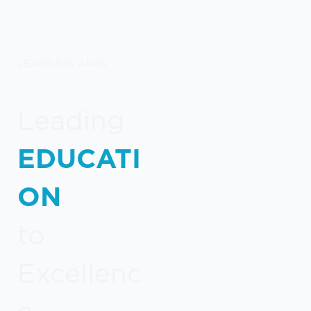
LEARNING APPS
Γνωρίστε το μοναδικό
portfolio λύσεων και
προϊόντων λογισμικού
Leading
που έχουμε αναπτύξει
EDUCATI
ειδικά για εκπαιδευτικούς
οργανισμούς & τμήματα
ON
HR (Learning &
Development) σε
to
επιχειρήσεις και
οργανισμούς.
Excellenc
e...