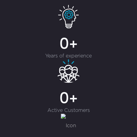
0+
Years of experience
0+
Active Customers