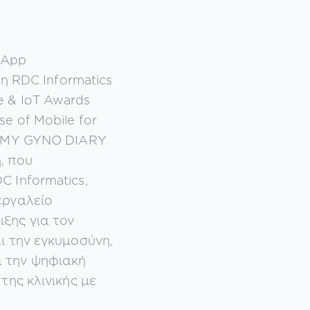
 App
ι η RDC Informatics
 & IoT Awards
e of Mobile for
το MY GYNO DIARY
, που
C Informatics,
εργαλείο
ξης για τον
ι την εγκυμοσύνη,
 την ψηφιακή
της κλινικής με