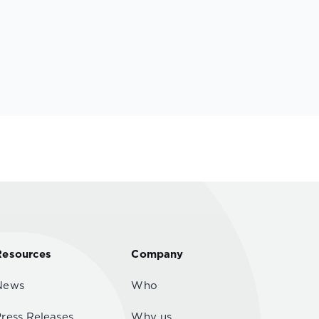
Resources
Company
News
Who
Press Releases
Why us