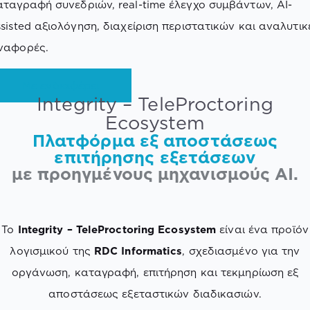
αταγραφή συνεδριών, real-time έλεγχο συμβάντων, AI-
ssisted αξιολόγηση, διαχείριση περιστατικών και αναλυτικ
ναφορές.
Με ενδιαφέρει
Integrity – TeleProctoring
Ecosystem
Πλατφόρμα εξ αποστάσεως
επιτήρησης εξετάσεων
με προηγμένους μηχανισμούς AI.
Το
Integrity
– TeleProctoring
Ecosystem
είναι ένα προϊόν
λογισμικού της
RDC
Informatics
, σχεδιασμένο για την
οργάνωση, καταγραφή, επιτήρηση και τεκμηρίωση εξ
αποστάσεως εξεταστικών διαδικασιών.