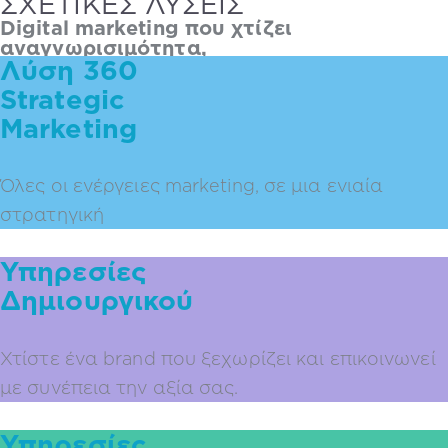
ΣΧΕΤΙΚΕΣ ΛΥΣΕΙΣ
Digital marketing που χτίζει
αναγνωρισιμότητα,
Λύση 360
εμπιστοσύνη και πωλήσεις
Strategic
Marketing
Όλες οι ενέργειες marketing, σε μια ενιαία
στρατηγική
Υπηρεσίες
Δημιουργικού
Χτίστε ένα brand που ξεχωρίζει και επικοινωνεί
με συνέπεια την αξία σας.
Υπηρεσίες