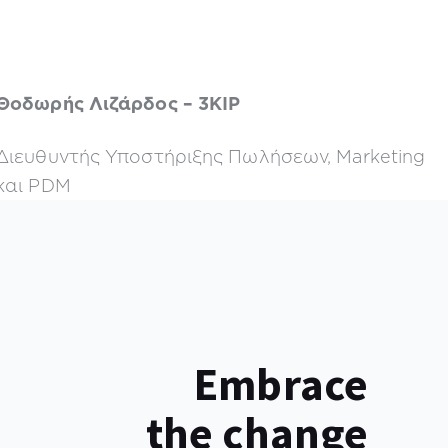
Θοδωρής Λιζάρδος – 3KIP
Διευθυντής Υποστήριξης Πωλήσεων, Marketing
και PDM
Embrace
the change