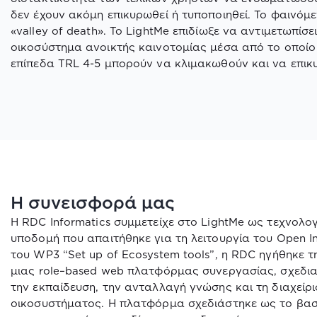
δεν έχουν ακόμη επικυρωθεί ή τυποποιηθεί. Το φαινόμ
«
valley
of
death
». Το
LightMe
επιδίωξε να αντιμετωπίσε
οικοσύστημα ανοικτής καινοτομίας μέσα από το οποίο
επίπεδα
TRL
4-5 μπορούν να κλιμακωθούν και να επι
Η συνεισφορά μας
Η
RDC
Informatics
συμμετείχε στο
LightMe
ως τεχνολογ
υποδομή που απαιτήθηκε για τη λειτουργία του
Open
I
του
WP
3 “
Set
up
of
Ecosystem
tools
”, η
RDC
ηγήθηκε τ
μιας
role
–
based
web
πλατφόρμας συνεργασίας, σχεδιασμ
την εκπαίδευση, την ανταλλαγή γνώσης και τη διαχεί
οικοσυστήματος. Η πλατφόρμα σχεδιάστηκε ως το βασι