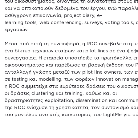
του οικοσυστήματος, δίνοντας τη δυνατότητα στους ε
και να οπτικοποιούν δεδομένα του έργου, ενώ παράλλ
ασύγχρονη επικοινωνία,
project
diary
,
e
–
learning
tools
,
web
conferencing
,
surveys
,
voting
tools
,
εργασιών.
Μέσα από αυτή τη συνεισφορά, η
RDC
συνέβαλε στη μ
ένα δίκτυο τεχνικών εταίρων και
pilot
lines
σε ένα ψηφ
συνεργασίας. Η εταιρεία υποστήριξε τα πρωτόκολλα ε
οικοσυστήματος και παρέδωσε τη βασική έκδοση του
P
ανταλλαγή γνώσης μεταξύ των
pilot
line
owners
, των 
σε
testing
και
modelling
, των φορέων
innovation
manag
η
RDC
συμμετείχε στις ευρύτερες δράσεις του οικοσυ
οι δράσεις
clustering
και
training
, καθώς και οι
δραστηριότητες
exploitation
,
dissemination
και
communi
της
RDC
ενίσχυσε τη χρηστικότητα, τον συντονισμό κα
του μοντέλου ανοικτής καινοτομίας του
LightMe
για σ