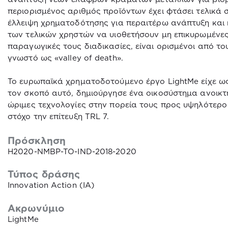
περιορισμένος αριθμός προϊόντων έχει φτάσει τελικά 
έλλειψη χρηματοδότησης για περαιτέρω ανάπτυξη και 
των τελικών χρηστών να υιοθετήσουν μη επικυρωμένες 
παραγωγικές τους διαδικασίες, είναι ορισμένοι από τ
γνωστό ως «
valley
of
death
».
Το ευρωπαϊκά χρηματοδοτούμενο έργο
LightMe
είχε ω
τον σκοπό αυτό, δημιούργησε ένα οικοσύστημα ανοικτή
ώριμες τεχνολογίες στην πορεία τους προς υψηλότερο 
στόχο την επίτευξη
TRL
7.
Πρόσκληση
H2020-NMBP-TO-IND-2018-2020
Τύπος δράσης
Innovation Action (IA)
Ακρωνύμιο
LightMe