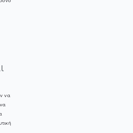
χρονο
ι
υν να
 να
α
υτική