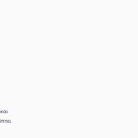
και
ύπτει