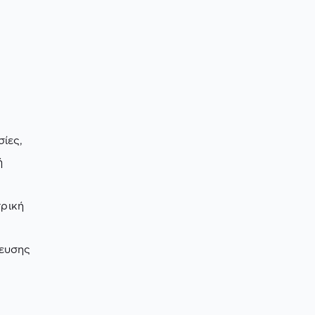
ίες,
ή
ρική
δευσης