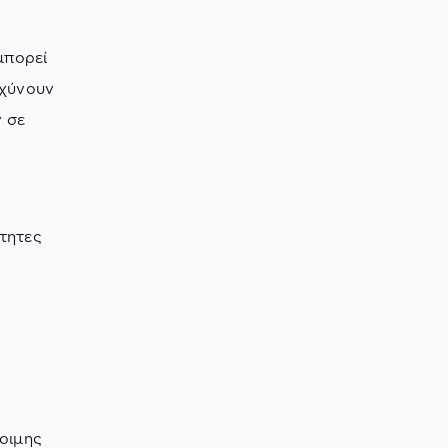
μπορεί
αχύνουν
 σε
τητες
οιμης