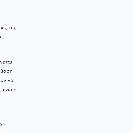
ίες της
ς,
νεται
σβαση
ούν να
, ενώ η
ό