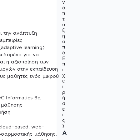
ν
ά
π
τ
υ
ξ
ι την ανάπτυξη
η
εμπειρίες
α
π
(
adaptive
learning
)
ό
δεδομένα για να
Ε
αι η αξιοποίηση των
π
ρμογών στην εκπαίδευση
ι
χ
υς μαθητές ενός μικρού
ε
ι
ρ
ή
DC
Informatics
θα
σ
ς μάθησης
ε
ρήση
ι
ς
)
cloud
–
based
,
web
–
Α
οσαρμοστικής μάθησης,