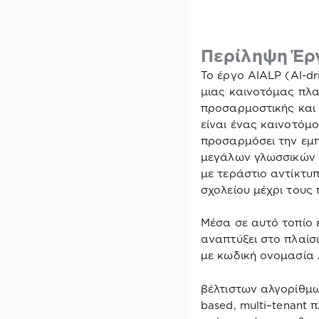
Περίληψη Έρ
Το έργο
AIALP
(ΑΙ-
dr
μιας καινοτόμας πλα
προσαρμοστικής και
είναι ένας καινοτόμ
προσαρμόσει την εμπ
μεγάλων γλωσσικών 
με τεράστιο αντίκτυ
σχολείου μέχρι τους 
Μέσα σε αυτό τοπίο 
αναπτύξει στο πλαί
με κωδική ονομασία
βέλτιστων αλγορίθμ
based
,
multi
–
tenant
π