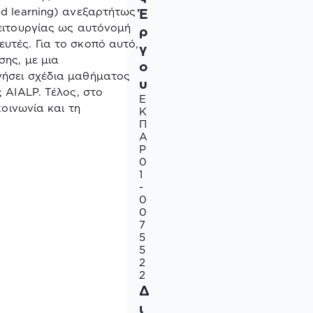
ed
learning
) ανεξαρτήτως
Έ
ειτουργίας ως αυτόνομή
ρ
υτές. Για το σκοπό αυτό,
γ
ης, με μια
ο
γήσει σχέδια μαθήματος
υ
ς
AIALP
. Τέλος, στο
Ε
κοινωνία και τη
Κ
Π
Α
Ρ
0
1
-
0
0
7
5
5
2
2
Δ
ι