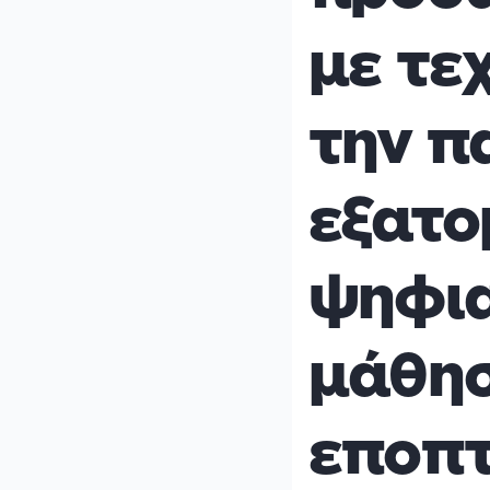
με τε
την π
εξατο
ψηφια
μάθησ
εποπτ