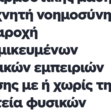
χνητή νοημοσύνη
αροχή
μικευμένων
κών εμπειριών
ης με ή χωρίς τ
εία φυσικών