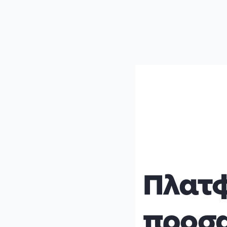
Πλατ
προσα