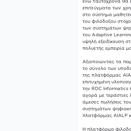
ενώ ταυτόχρονα θα έ
επιτεύγματα των χρη
στο σύστημα μαθητές
του φιλόδοξου στόχο
των συστημάτων ψηφ
του
Adaptive
Learnin
υψηλή εξειδίκευση σ
πολυετής εμπειρία μ
Αξιοποιώντας τα παρ
το σύνολο των υποδ
της πλατφόρμας
AIA
επιτυχημένη υλοποίη
την
RDC
Informatics
π
αγορά με τεράστιες 
άμεσες πωλήσεις του
συστημάτων ψηφιακής
πλατφόρμας
AIALP
κ
Η πλατφόρμα φιλοδοξ