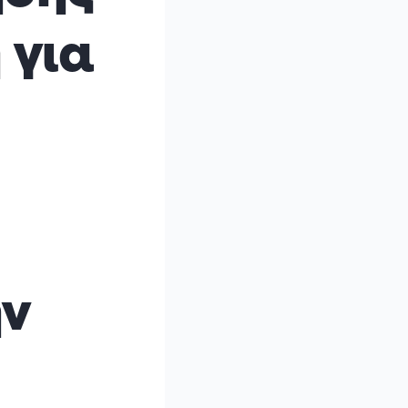
 για
ην