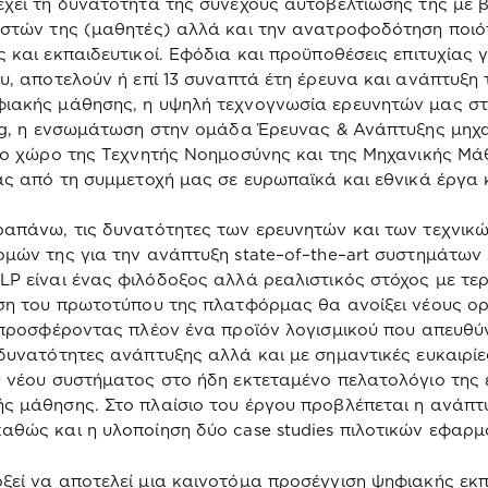
χει τη δυνατότητα της συνεχούς αυτοβελτίωσής της με
στών της (μαθητές) αλλά και την ανατροφοδότηση ποιό
 και εκπαιδευτικοί. Εφόδια και προϋποθέσεις επιτυχίας 
υ, αποτελούν ή επί 13 συναπτά έτη έρευνα και ανάπτυξη 
ιακής μάθησης, η υψηλή τεχνογνωσία ερευνητών μας σ
g
, η ενσωμάτωση στην ομάδα Έρευνας & Ανάπτυξης μηχα
το χώρο της Τεχνητής Νοημοσύνης και της Μηχανικής Μά
ας από τη συμμετοχή μας σε ευρωπαϊκά και εθνικά έργα 
απάνω, τις δυνατότητες των ερευνητών και των τεχνικών
ομών της για την ανάπτυξη
state
–
of
–
the
–
art
συστημάτων λ
LP
είναι ένας φιλόδοξος αλλά ρεαλιστικός στόχος με τερ
ση του πρωτοτύπου της πλατφόρμας θα ανοίξει νέους ορ
ροσφέροντας πλέον ένα προϊόν λογισμικού που απευθύ
δυνατότητες ανάπτυξης αλλά και με σημαντικές ευκαιρίε
 νέου συστήματος στο ήδη εκτεταμένο πελατολόγιο της 
 μάθησης. Στο πλαίσιο του έργου προβλέπεται η ανάπτ
αθώς και η υλοποίηση δύο
case
studies
πιλοτικών εφαρμ
εί να αποτελεί μια καινοτόμα προσέγγιση ψηφιακής εκ