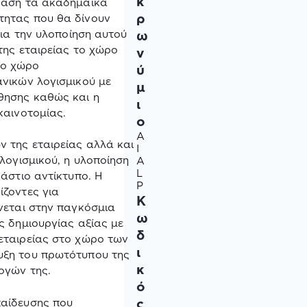
κ
 βάση τα ακαδημαϊκά
ρ
τητας που θα δίνουν
ω
για την υλοποίηση αυτού
της εταιρείας το χώρο
ν
το χώρο
ύ
νικών λογισμικού με
μ
θησης καθώς και η
ι
καινοτομίας.
ο
A
 της εταιρείας αλλά και
I
ογισμικού, η υλοποίηση
A
L
άστιο αντίκτυπο. Η
P
ίζοντες για
Κ
νεται στην παγκόσμια
ω
ς δημιουργίας αξίας με
δ
εταιρείας στο χώρο των
ι
υξη του πρωτότυπου της
κ
ογών της.
ό
ς
παίδευσης που