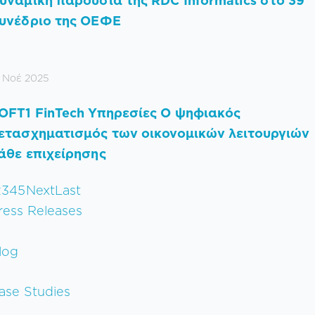
υναμική παρουσία της RDC Informatics στο 39
υνέδριο της ΟΕΦΕ
8 Νοέ 2025
OFT1 FinTech Υπηρεσίες Ο ψηφιακός
ετασχηματισμός των οικονομικών λειτουργιών
άθε επιχείρησης
2
3
4
5
Next
Last
ress Releases
log
ase Studies