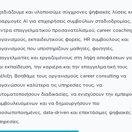
χεδιάζουμε και υλοποιούμε σύγχρονες ψηφιακές λύσεις κ
φαρμογές AI για επιχειρήσεις συμβούλων σταδιοδρομίας,
έντρα επαγγελματικού προσανατολισμού, career coachin
ργανισμούς, εκπαιδευτικούς φορείς, HR συμβούλους και
ργανισμούς που υποστηρίζουν μαθητές, φοιτητές,
παγγελματίες και εργαζομένους στη λήψη αποφάσεων γι
ην εκπαίδευση, την καριέρα και την επαγγελματική τους
ξέλιξη. Βοηθάμε τους οργανισμούς career consulting να
ργανώσουν καλύτερα τις υπηρεσίες τους, να
υτοματοποιήσουν διαδικασίες, να ενισχύσουν την εμπειρί
υμβουλευόμενων και να δημιουργήσουν πιο
ροσωποποιημένες, data-driven και επεκτάσιμες ψηφιακές
πηρεσίες.