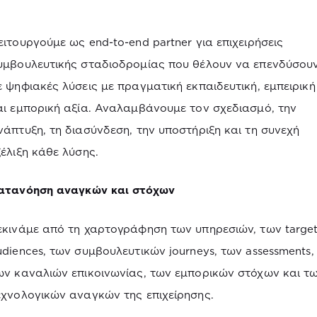
ειτουργούμε ως end-to-end partner για επιχειρήσεις
υμβουλευτικής σταδιοδρομίας που θέλουν να επενδύσου
ε ψηφιακές λύσεις με πραγματική εκπαιδευτική, εμπειρική
αι εμπορική αξία. Αναλαμβάνουμε τον σχεδιασμό, την
νάπτυξη, τη διασύνδεση, την υποστήριξη και τη συνεχή
ξέλιξη κάθε λύσης.
ατανόηση αναγκών και στόχων
εκινάμε από τη χαρτογράφηση των υπηρεσιών, των targe
udiences, των συμβουλευτικών journeys, των assessments,
ων καναλιών επικοινωνίας, των εμπορικών στόχων και τ
εχνολογικών αναγκών της επιχείρησης.