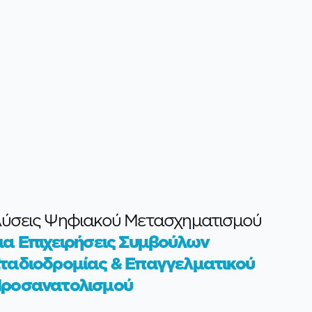
ύσεις Ψηφιακού Μετασχηματισμού
ια Επιχειρήσεις Συμβούλων
ταδιοδρομίας & Επαγγελματικού
ροσανατολισμού