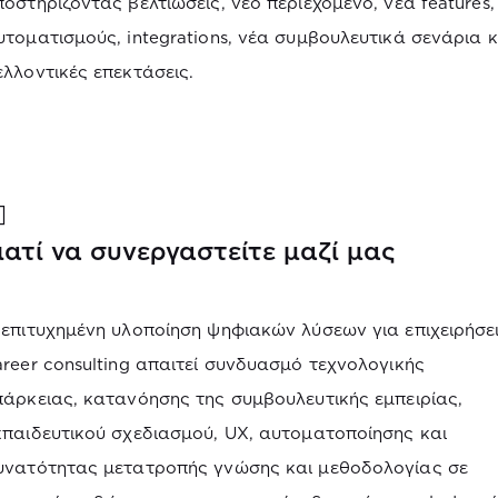
ποστηρίζοντας βελτιώσεις, νέο περιεχόμενο, νέα features,
υτοματισμούς, integrations, νέα συμβουλευτικά σενάρια κ
ελλοντικές επεκτάσεις.
ιατί να συνεργαστείτε μαζί μας
 επιτυχημένη υλοποίηση ψηφιακών λύσεων για επιχειρήσε
areer consulting απαιτεί συνδυασμό τεχνολογικής
πάρκειας, κατανόησης της συμβουλευτικής εμπειρίας,
κπαιδευτικού σχεδιασμού, UX, αυτοματοποίησης και
υνατότητας μετατροπής γνώσης και μεθοδολογίας σε