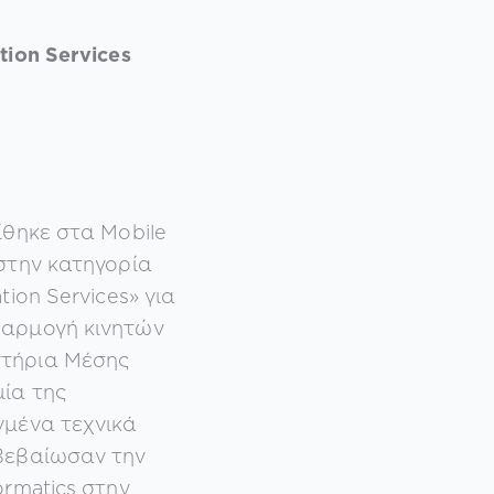
tion Services
ίθηκε στα Mobile
 στην κατηγορία
tion Services» για
φαρμογή κινητών
τήρια Μέσης
μία της
γμένα τεχνικά
ιβεβαίωσαν την
ormatics στην