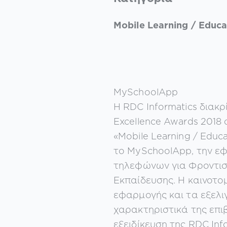
Mobile Learning / Educa
MySchoolApp
Η RDC Informatics διακρ
Excellence Awards 2018
«Mobile Learning / Educa
το MySchoolApp, την ε
τηλεφώνων για Φροντισ
Εκπαίδευσης. Η καινοτο
εφαρμογής και τα εξελι
χαρακτηριστικά της επ
εξειδίκευση της RDC Inf