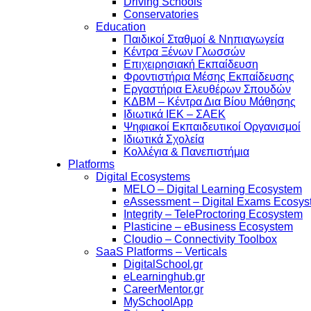
Driving Schools
Conservatories
Education
Παιδικοί Σταθμοί & Νηπιαγωγεία
Κέντρα Ξένων Γλωσσών
Επιχειρησιακή Εκπαίδευση
Φροντιστήρια Μέσης Εκπαίδευσης
Εργαστήρια Ελευθέρων Σπουδών
ΚΔΒΜ – Κέντρα Δια Βίου Μάθησης
Ιδιωτικά ΙΕΚ – ΣΑΕΚ
Ψηφιακοί Εκπαιδευτικοί Οργανισμοί
Ιδιωτικά Σχολεία
Κολλέγια & Πανεπιστήμια
Platforms
Digital Ecosystems
MELO – Digital Learning Ecosystem
eAssessment – Digital Exams Ecosy
Integrity – TeleProctoring Ecosystem
Plasticine – eBusiness Ecosystem
Cloudio – Connectivity Toolbox
SaaS Platforms – Verticals
DigitalSchool.gr
eLearninghub.gr
CareerMentor.gr
MySchoolApp