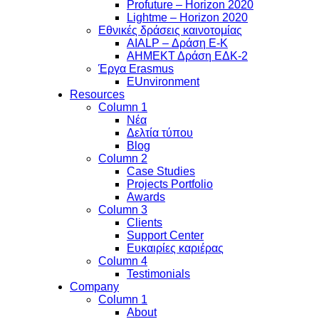
Profuture – Horizon 2020
Lightme – Horizon 2020
Εθνικές δράσεις καινοτομίας
AIALP – Δράση Ε-Κ
ΑΗΜΕΚΤ Δράση ΕΔΚ-2
Έργα Erasmus
EUnvironment
Resources
Column 1
Νέα
Δελτία τύπου
Blog
Column 2
Case Studies
Projects Portfolio
Awards
Column 3
Clients
Support Center
Ευκαιρίες καριέρας
Column 4
Testimonials
Company
Column 1
About