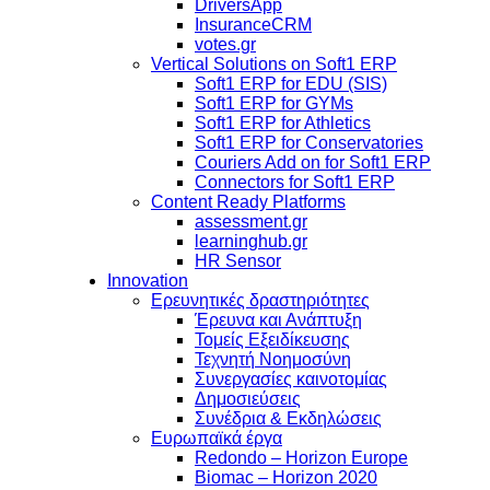
DriversApp
InsuranceCRM
votes.gr
Vertical Solutions on Soft1 ERP
Soft1 ERP for EDU (SIS)
Soft1 ERP for GYMs
Soft1 ERP for Athletics
Soft1 ERP for Conservatories
Couriers Add on for Soft1 ERP
Connectors for Soft1 ERP
Content Ready Platforms
assessment.gr
learninghub.gr
HR Sensor
Innovation
Ερευνητικές δραστηριότητες
Έρευνα και Ανάπτυξη
Τομείς Εξειδίκευσης
Τεχνητή Νοημοσύνη
Συνεργασίες καινοτομίας
Δημοσιεύσεις
Συνέδρια & Εκδηλώσεις
Ευρωπαϊκά έργα
Redondo – Horizon Europe
Biomac – Horizon 2020