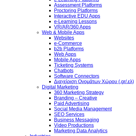
Assessment Platforms
Proctoring Platforms
Interactive EDU Apps
e-Learning Lessons
VR/AR/360 Apps
Web & Mobile Apps
Websites
e-Commerce
b2b Platforms
Web Apps
Mobile Apps
Ticketing Systems
Chatbots
Software Connectors
Διαχείριση Ονομάτων Χώρου (.gr/.ελ)
Digital Marketing
360 Marketing Strategy
Branding – Creative
Paid Advertising
Social Media Management
SEO Services
Business Messaging
Video Productions
Marketing Data Analytics