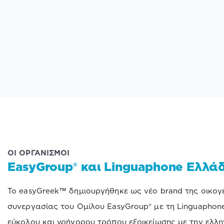
ΟΙ ΟΡΓΑΝΙΣΜΟΙ
EasyGroup® και Linguaphone Ελλά
Το easyGreek™ δημιουργήθηκε ως νέο brand της οικογέ
συνεργασίας του Ομίλου EasyGroup® με τη Linguaphon
εύκολου και γρήγορου τρόπου εξοικείωσης με την ελλ