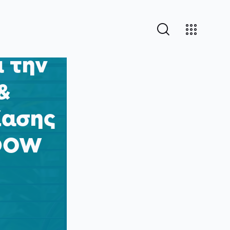
α την
&
ίασης
ADOW