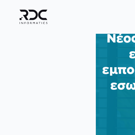
Νέος
εμπο
εσω