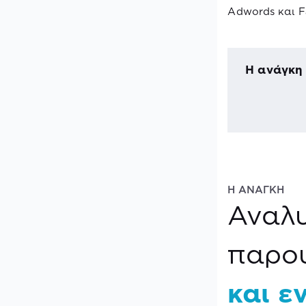
Adwords και F
Η ανάγκη
Η ΑΝΑΓΚΗ
Αναλυ
παρο
και ε