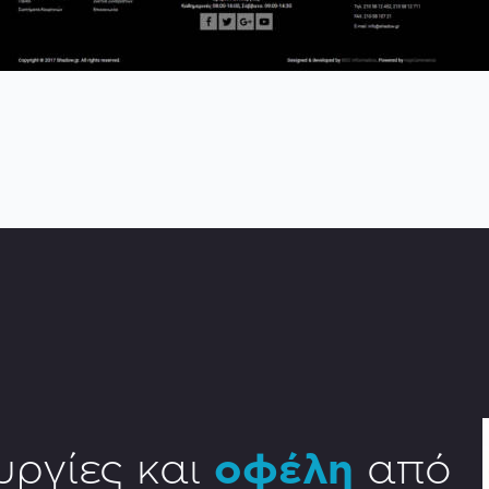
υργίες και
οφέλη
από