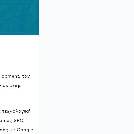
lopment, τον
ν σκίασης
ε τεχνολογική
 όπως SEO,
σης με Google