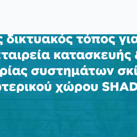
 δικτυακός τόπος γι
εταιρεία κατασκευής 
ρίας συστημάτων σκ
τερικού χώρου SH