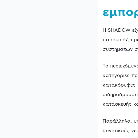
εμπο
Η SHADOW είχ
παρουσιάζει μ
συστημάτων σκ
Το περιεχόμεν
κατηγορίες πρ
κατακόρυφες π
σιδηρόδρομου
κατασκευής κα
Παράλληλα, υπ
δυνητικούς νέ