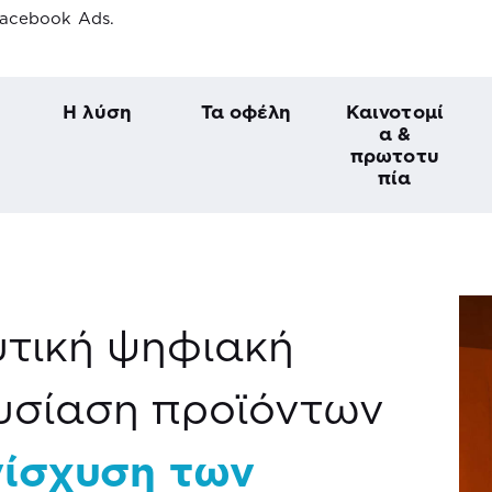
acebook Ads.
Η λύση
Τα οφέλη
Καινοτομί
α &
πρωτοτυ
πία
τική ψηφιακή
υσίαση προϊόντων
νίσχυση των