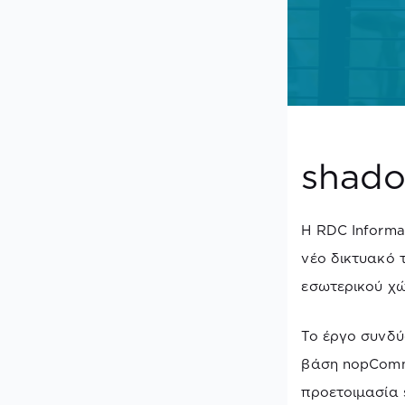
shado
Η RDC Informa
νέο δικτυακό 
εσωτερικού χ
Το έργο συνδύ
βάση nopComme
προετοιμασία 