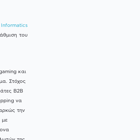
Informatics
βάθμιση του
gaming και
ιμα. Στόχος
λάτες B2B
opping να
ιαρκώς την
 με
ρονα
λωτών της.