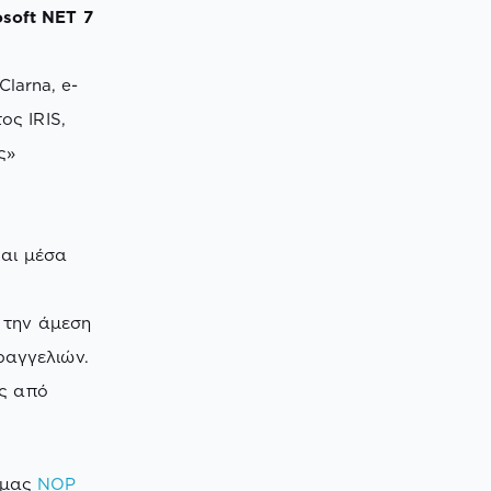
soft NET 7
larna, e-
ος IRIS,
ς»
και μέσα
α την άμεση
ραγγελιών.
ης από
ρμας
NOP