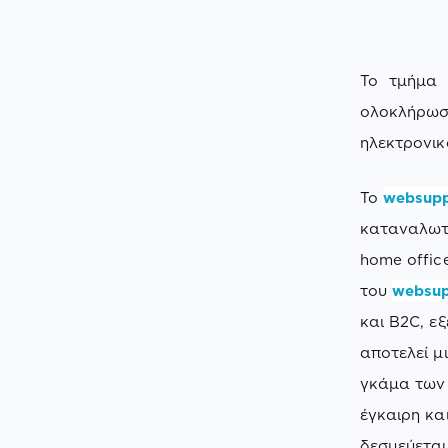
Το τμήμα
ολοκλήρωσε
ηλεκτρονι
Το
websupp
καταναλωτέ
home office
του
websup
και B2C, ε
αποτελεί μ
γκάμα των 
έγκαιρη κα
δεσμεύετα