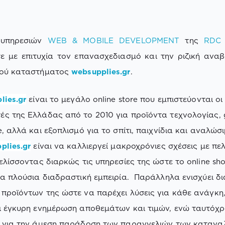
 υπηρεσιών
WEB & MOBILE DEVELOPMENT
της
RDC 
 με επιτυχία τον επανασχεδιασμό και την ριζική ανα
κού καταστήματος
websupplies.gr
.
lies.gr
είναι το μεγάλο online store που εμπιστεύονται οι
ς της Ελλάδας από το 2010 για προϊόντα τεχνολογίας, 
, αλλά και εξοπλισμό για το σπίτι, παιχνίδια και αναλώσ
plies.gr
είναι να καλλιεργεί μακροχρόνιες σχέσεις με πε
ξελίσσοντας διαρκώς τις υπηρεσίες της ώστε το online sh
ια πλούσια διαδραστική εμπειρία. Παράλληλα ενισχύει δ
προϊόντων της ώστε να παρέχει λύσεις για κάθε ανάγκη,
ι έγκυρη ενημέρωση αποθεμάτων και τιμών, ενώ ταυτόχ
ι για την άμεση παράδοση των παραγγελιών των κατανα