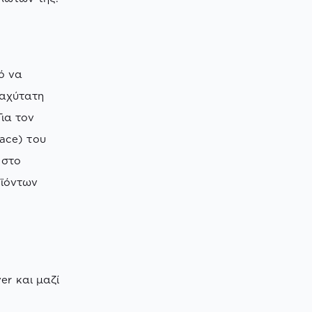
ό να
ταχύτατη
ια τον
ace) του
 στο
οϊόντων
er και μαζί