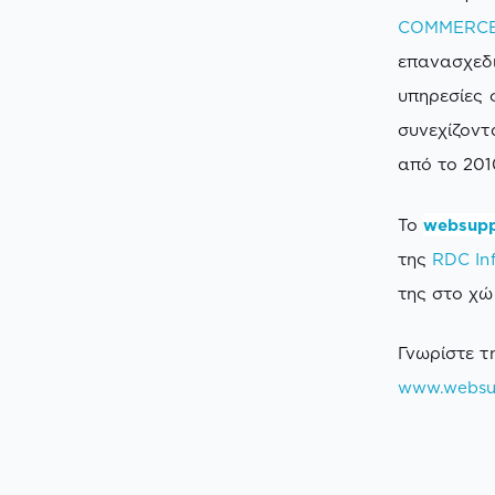
COMMERC
επανασχεδ
υπηρεσίες 
συνεχίζοντ
από το 201
Το
websupp
της
RDC In
της στο χώ
Γνωρίστε τ
www.websup