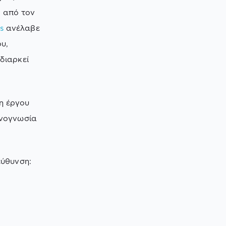
ς από τον
s
ανέλαβε
υ,
διαρκεί
η έργου
χνογνωσία
εύθυνση: