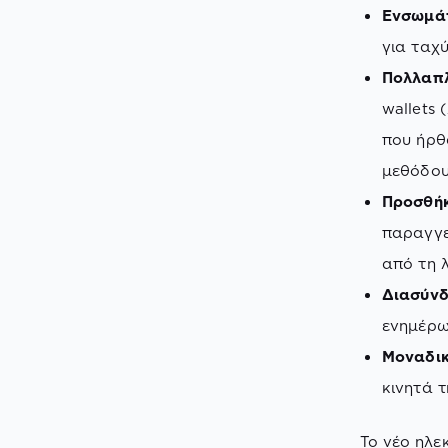
Ενσωμάτ
για ταχ
Πολλαπλ
wallets
που ήρθ
μεθόδου
Προσθήκ
παραγγε
από τη 
Διασύνδ
ενημέρω
Μοναδικό
κινητά τ
Το νέο ηλε