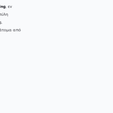
ing
, εν
πύλη
g,
 άτομα από