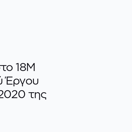
στο 18M
ύ Έργου
 2020 της