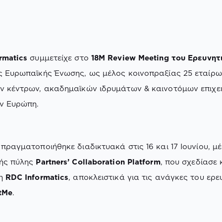
rmatics
συμμετείχε στο
18M Review Meeting του Ερευνητ
 Ευρωπαϊκής Ένωσης, ως μέλος κοινοπραξίας 25 εταίρω
ν κέντρων, ακαδημαϊκών ιδρυμάτων & καινοτόμων επιχε
ν Ευρώπη.
 πραγματοποιήθηκε διαδικτυακά στις 16 και 17 Ιουνίου, μ
κής πύλης
Partners’ Collaboration Platform
, που σχεδίασε 
 η
RDC Informatics
, αποκλειστικά για τις ανάγκες του ερε
tMe
.