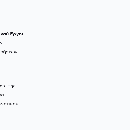
ικού Έργου
ν –
ιρήσεων
έσω της
και
υνητικού