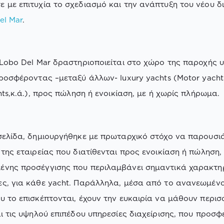
 με επιτυχία το σχεδιασμό και την ανάπτυξη του νέου δ
el Mar
.
 Lobo Del Mar δραστηριoποιείται στο χώρο της παροχής 
προσφέροντας –μεταξύ άλλων- luxury yachts (Motor yacht
hts,κ.ά.), προς πώληση ή ενοικίαση, με ή χωρίς πλήρωμα.
σελίδα, δημιουργήθηκε με πρωταρχικό στόχο να παρουσιά
 της εταιρείας που διατίθενται προς ενοικίαση ή πώληση,
νης προσέγγισης που περιλαμβάνει σημαντικά χαρακτηρ
ς, για κάθε yacht. Παράλληλα, μέσα από το ανανεωμένο s
υ το επισκέπτονται, έχουν την ευκαιρία να μάθουν περισ
αι τις υψηλού επιπέδου υπηρεσίες διαχείρισης, που προσφέ