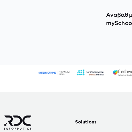
Αναβάθμ
mySchool
Solutions