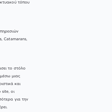
ικτυακού τόπου
υπηρεσιών
s, Catamarans,
σει το στόλο
 μέσω μιας
ιστικά και
ite, οι
σότερα για την
ρει.