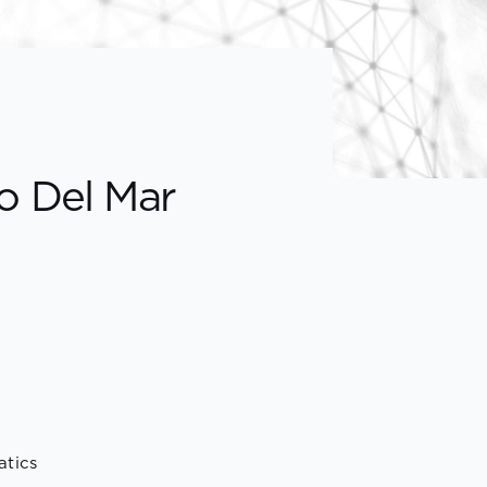
o Del Mar
tics