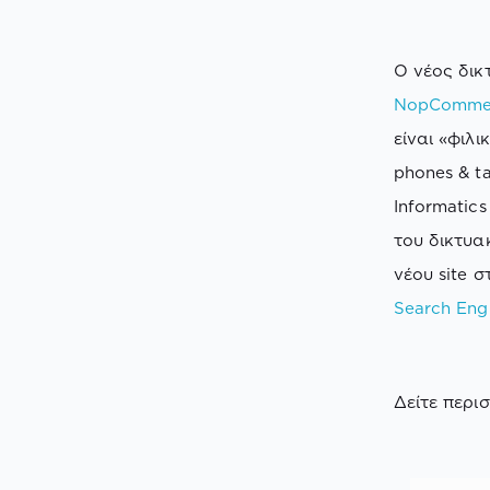
Ο νέος δικ
NopComme
είναι «φιλ
phones & t
Informatic
του δικτυα
νέου site 
Search Eng
Δείτε περι