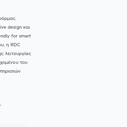
τφόρμας
ive design και
ndly for smart
ου, η RDC
ης λειτουργίας
εχομένου του
υπηρεσιών
m
.