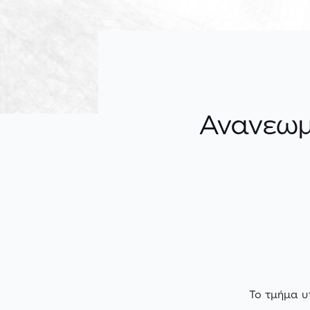
Ανανεωμέ
To τμήμα 