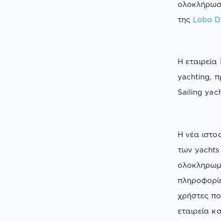
ολοκλήρωσε
της
Lobo D
Η εταιρεία
yachting, 
Sailing yac
Η νέα ιστο
των yachts
ολοκληρωμέ
πληροφορίε
χρήστες πο
εταιρεία κ