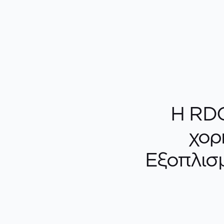
Η RDC
χορ
Εξοπλισ