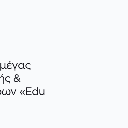
 μέγας
ής &
ρων «Edu