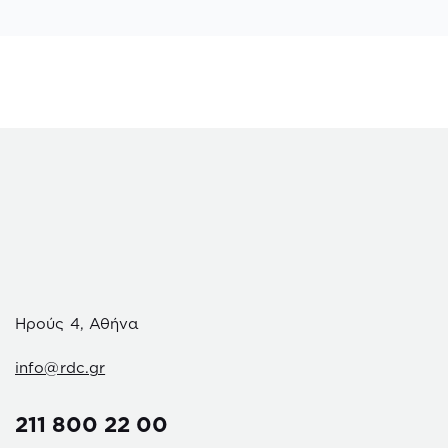
Ηρούς 4, Αθήνα
info@rdc.gr
211 800 22 00