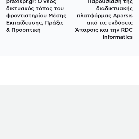
praxispr.gr: Ο νέος
Παρουσίαση της
δικτυακός τόπος τoυ
διαδικτυακής
φροντιστηρίου Μέσης
πλατφόρμας Aparsis
Εκπαίδευσης, Πράξις
από τις εκδόσεις
& Προοπτική
Άπαρσις και την RDC
Informatics