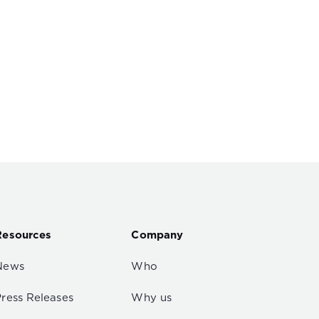
Resources
Company
News
Who
Press Releases
Why us