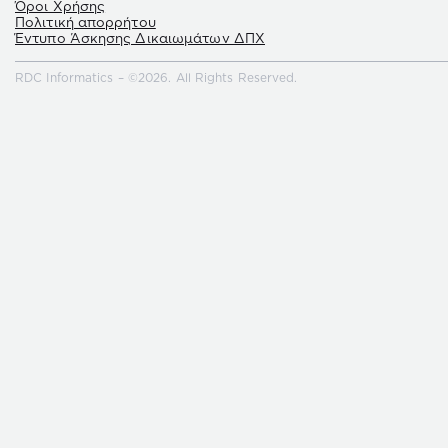
Όροι Χρήσης
Πολιτική απορρήτου
Έντυπο Άσκησης Δικαιωμάτων ΔΠΧ
RDC Informatics – ©2026. All Rights Reserved.