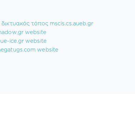
 δικτυακός τόπος mscis.cs.aueb.gr
hadow.gr website
lue-ice.gr website
egatugs.com website